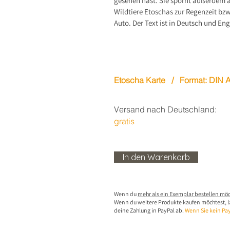
gesehen hast. Sie spornt außerdem an
Wildtiere Etoschas zur Regenzeit bzw
Auto. Der Text ist in Deutsch und Eng
Etoscha Karte / Format: DIN 
Versand nach Deutschland:
gratis
In den Warenkorb
Wenn du
mehr als ein Exemplar bestellen mö
Wenn du weitere Produkte kaufen möchtest, l
deine Zahlung in PayPal ab.
Wenn Sie kein Pa