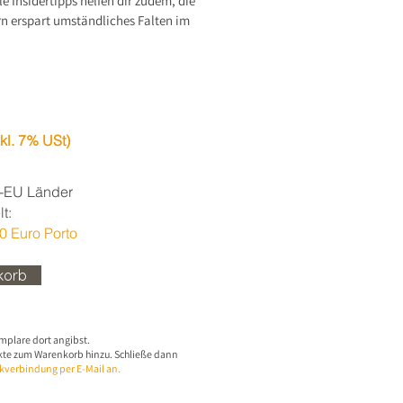
e Insidertipps helfen dir zudem, die
rn erspart umständliches Falten im
kl. 7% USt)
-EU Länder
t:
00 Euro Porto
korb
mplare dort angibst.
ukte zum Warenkorb hinzu. Schließe dann
kverbindung per E-Mail an.