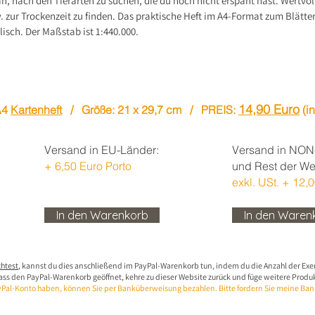
, nach den Tierarten zu suchen, die du noch nicht erspäht hast. Wertvoll
. zur Trockenzeit zu finden. Das praktische Heft im A4-Format zum Blätte
lisch. Der Maßstab ist 1:440.000.
14,90 Euro
A4
Kartenheft
/ Größe: 21 x 29,7 cm / PREIS:
(in
Versand in EU-Länder:
Versand in NON
+ 6,50 Euro Porto
und Rest der Wel
exkl. USt. + 12,
In den Warenkorb
In den Waren
chtest
, kannst du dies anschließend im PayPal-Warenkorb tun, indem du die Anzahl der Exe
ass den PayPal-Warenkorb geöffnet, kehre zu dieser Website zurück und füge weitere Prod
yPal-Konto haben, können Sie per Banküberweisung bezahlen. Bitte fordern Sie meine Ban