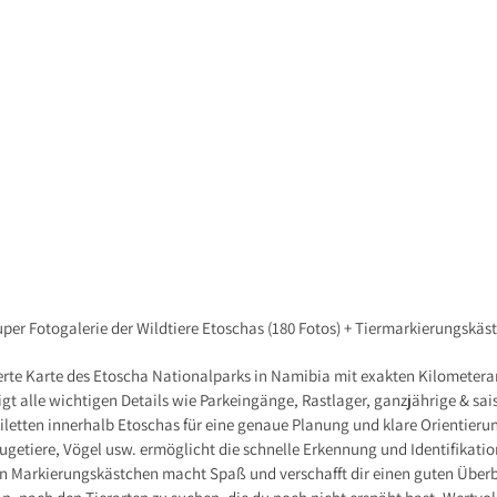
uper Fotogalerie der Wildtiere Etoschas (180 Fotos) + Tiermarkierungskä
ierte Karte des Etoscha Nationalparks in Namibia mit exakten Kilometer
igt alle wichtigen Details wie Parkeingänge, Rastlager, ganzjährige & sa
iletten innerhalb Etoschas für eine genaue Planung und klare Orientieru
ugetiere, Vögel usw. ermöglicht die schnelle Erkennung und Identifikatio
n Markierungskästchen macht Spaß und verschafft dir einen guten Überbl