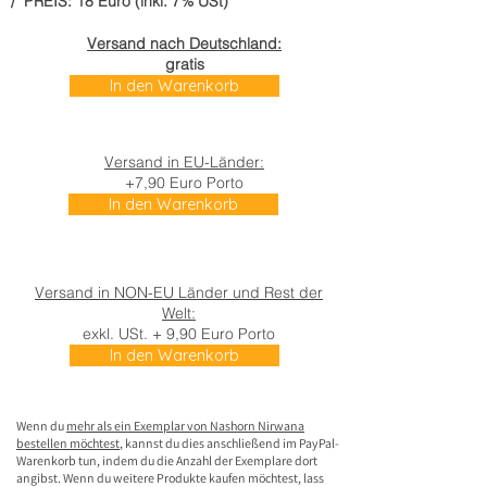
/ PREIS: 18 Euro (inkl. 7% USt)
Versand nach Deutschland:
gratis
In den Warenkorb
Versand in EU-Länder:
+7,90 Euro Porto
In den Warenkorb
Versand in NON-EU Länder und Rest der
Welt:
exkl. USt. + 9,90 Euro Porto
In den Warenkorb
Wenn du
mehr als ein Exemplar von Nashorn Nirwana
bestellen möchtest
, kannst du dies anschließend im PayPal-
Warenkorb tun, indem du die Anzahl der Exemplare dort
angibst.
Wenn du weitere Produkte kaufen möchtest, lass