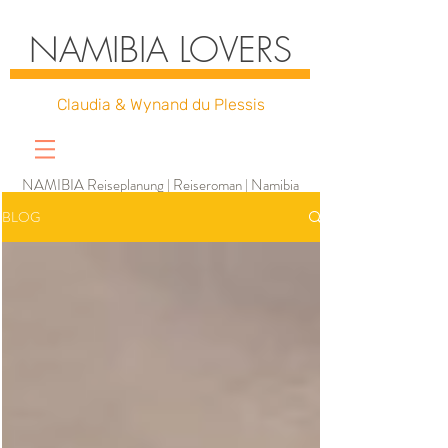
NAMIBIA LOVERS
Claudia & Wynand du Plessis
NAMIBIA Reiseplanung | Reiseroman | Namibia
Kalender | Etosha Karte | Wildnis-Insiderwissen |
BLOG
Foto-Tipps | Reiseerinnerungen | Inspiration